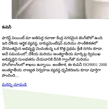
కంపెనీ
ఫారెస్ట్ పెయింట్ మా అతిపెద్ద రవాణా కేంద్ర నగరమైన జెంగ్‌జౌలో ఉంది.
ఇది దేశీయ ఆర్థిక వ్యవస్థ, డాక్యుమెంటేషన్ మరియు సాంకేతికతలో
వేగవంతమైన అభివృద్ధి చెందుతున్న ఒక కొత్త ప్రథమ శ్రేణి నగరం కూడా.
అదే సమయంలో, దేశీయ మరియు అంతర్జాతీయ మార్కెట్ల ద్విముఖ
అభివృద్ధిని సులభతరం చేయడానికి దీనికి గ్వాంగ్‌జౌ మరియు
హాంగ్‌కాంగ్‌లలో శాఖలు ఉన్నాయి. అంతేకాక, ఈ కంపెనీ ISO9001: 2008
అంతర్జాతీయ నాణ్యత నిర్వహణ వ్యవస్థ ధృవీకరణను కూడా పూర్తిగా
పొందింది…
మరిన్ని చూడండి