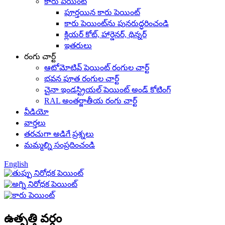
కారు పెయింట్
పూర్తయిన కారు పెయింట్
కారు పెయింట్‌ను పునరుద్ధరించండి
క్లియర్ కోట్, హార్డెనర్, థిన్నర్
ఇతరులు
రంగు చార్ట్
ఆటోమోటివ్ పెయింట్ రంగుల చార్ట్
భవన పూత రంగుల చార్ట్
చైనా ఇండస్ట్రియల్ పెయింట్ అండ్ కోటింగ్
RAL అంతర్జాతీయ రంగు చార్ట్
వీడియో
వార్తలు
తరచుగా అడిగే ప్రశ్నలు
మమ్మల్ని సంప్రదించండి
English
ఉత్పత్తి వర్గం