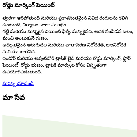
రోడ్డు మార్కింగ్ పెయింట్
త్వరగా ఆరిపోతుంది మరియు ప్రకాశవంతమైన వివిధ రంగులను కలిగి
ఉంటుంది, నిర్మాణం చాలా సులభం.
గట్టి మరియు మన్నికైన పెయింట్ ఫిల్మ్, మన్నికైనది, అధిక సంపీడన బలం,
మంచి అంటుకునే గుణం.
అద్భుతమైన అరుగుదల మరియు వాతావరణ నిరోధకత, జలనిరోధక
మరియు జారనిది.
ఇండోర్ మరియు అవుట్‌డోర్ ట్రాఫిక్ లైన్ మరియు రోడ్డు మార్కింగ్, ఫ్లోర్
పెయింట్, రోడ్డు భుజం, ట్రాఫిక్ మార్కుల కోసం విస్తృతంగా
ఉపయోగపడుతుంది.
మరిన్ని చూడండి
మా సేవ