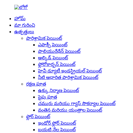
హోమ్
మా గురించి
ఉత్పత్తులు
పారిశ్రామిక పెయింట్
ఎపాక్సీ పెయింట్
పాలియురేథేన్ పెయింట్
ఆల్కిడ్ పెయింట్
ఫ్లోరోకార్బన్ పెయింట్
హెవీ డ్యూటీ ఇండస్ట్రియల్ పెయింట్
నీటి ఆధారిత పారిశ్రామిక పెయింట్
రక్షణ పూత
ఉక్కు నిర్మాణ పెయింట్
పైపు పూత
చమురు మరియు గ్యాస్ సౌకర్యాల పెయింట్
వంతెన మరియు యంత్రాల పెయింట్
ఫ్లోర్ పెయింట్
ఇండోర్ ఫ్లోర్ పెయింట్
బయటి నేల పెయింట్