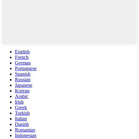
English
French
German
Portuguese
Spanish
Russian
Japanese
Korean
Arabic
Irish
Greek
Turkish
Italian
Danish
Romanian
Indonesian