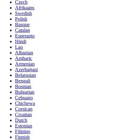
Czech
Afrikaans
Swedish
Polish
Basque
Catalan
Esperanto
Hindi
Lao
Albanian
Amharic
Armenian
Azerbaijani
Belarusian
Bengali
Bosnian
Bulgarian
Cebuano
Chichewa
Corsican
Croatian
Dutch
Estonian
Filipino
Finnish