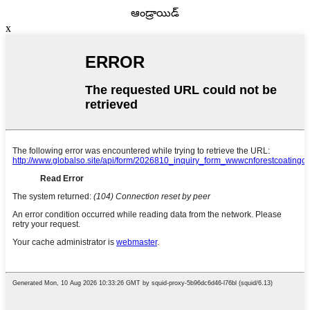
ఆండ్రాయిడ్
x