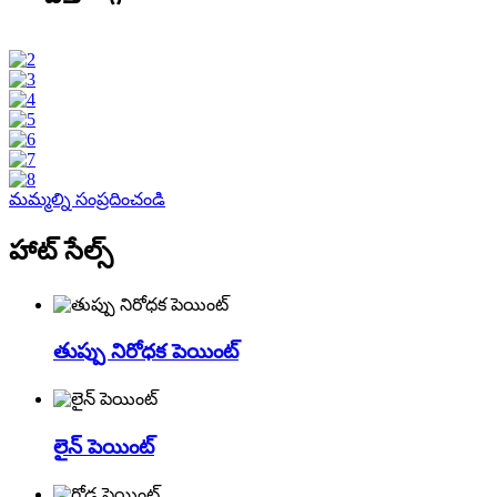
మమ్మల్ని సంప్రదించండి
హాట్ సేల్స్
తుప్పు నిరోధక పెయింట్
లైన్ పెయింట్