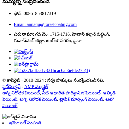
మమ్మల్ని సంప్రదించండి
ఫోన్: 008618538173191
Email: annaqu@forestcoating.com
చిరునామా: గది నెం. 1715-1716, హెనాన్ కల్చర్ బిల్డింగ్,
గువాన్‌చెంగ్ జిల్లా, జెంగ్‌జౌ నగరం, చైనా
© కాపీరైట్ - 2010-2024 : సర్వ హక్కులు సంరక్షించబడినవి.
సైట్‌మ్యాప్
-
AMP మొబైల్
అగ్ని నిరోధక పెయింట్
,
నీటి ఆధారిత పారిశ్రామిక పెయింట్
,
ఆల్కిడ్
పెయింట్
,
అగ్ని నిరోధక పెయింట్
,
ట్రాఫిక్ మార్కింగ్ పెయింట్
,
ఆటో
పెయింట్
,
ఇమెయిల్ పంపండి