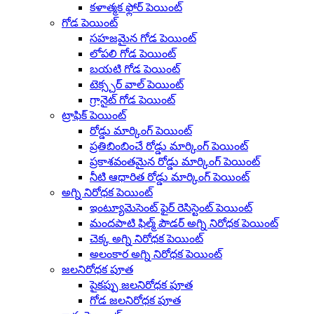
కళాత్మక ఫ్లోర్ పెయింట్
గోడ పెయింట్
సహజమైన గోడ పెయింట్
లోపలి గోడ పెయింట్
బయటి గోడ పెయింట్
టెక్స్చర్ వాల్ పెయింట్
గ్రానైట్ గోడ పెయింట్
ట్రాఫిక్ పెయింట్
రోడ్డు మార్కింగ్ పెయింట్
ప్రతిబింబించే రోడ్డు మార్కింగ్ పెయింట్
ప్రకాశవంతమైన రోడ్డు మార్కింగ్ పెయింట్
నీటి ఆధారిత రోడ్డు మార్కింగ్ పెయింట్
అగ్ని నిరోధక పెయింట్
ఇంట్యూమెసెంట్ ఫైర్ రెసిస్టెంట్ పెయింట్
మందపాటి ఫిల్మ్ పౌడర్ అగ్ని నిరోధక పెయింట్
చెక్క అగ్ని నిరోధక పెయింట్
అలంకార అగ్ని నిరోధక పెయింట్
జలనిరోధక పూత
పైకప్పు జలనిరోధక పూత
గోడ జలనిరోధక పూత