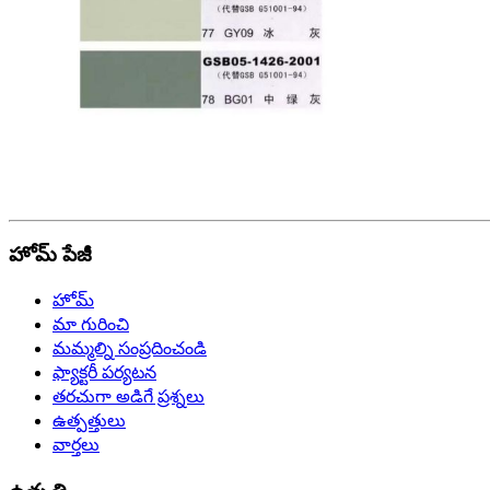
హోమ్ పేజీ
హోమ్
మా గురించి
మమ్మల్ని సంప్రదించండి
ఫ్యాక్టరీ పర్యటన
తరచుగా అడిగే ప్రశ్నలు
ఉత్పత్తులు
వార్తలు