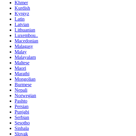
Khmer
Kurdish
Kyrgyz
Latin
Latvian
Lithuanian
Luxembou..
Macedonian
Malagasy
Malay
Malayalam
Maltese
Maori
Marathi
Mongolian
Burmese
Nepali
Norwegian
Pashto
Persian
Punjabi
Serbian
Sesotho
Sinhala
Slovak