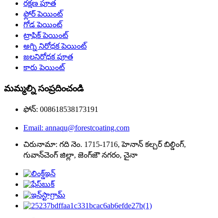
రక్షణ పూత
ఫ్లోర్ పెయింట్
గోడ పెయింట్
ట్రాఫిక్ పెయింట్
అగ్ని నిరోధక పెయింట్
జలనిరోధక పూత
కారు పెయింట్
మమ్మల్ని సంప్రదించండి
ఫోన్: 008618538173191
Email: annaqu@forestcoating.com
చిరునామా: గది నెం. 1715-1716, హెనాన్ కల్చర్ బిల్డింగ్,
గువాన్‌చెంగ్ జిల్లా, జెంగ్‌జౌ నగరం, చైనా