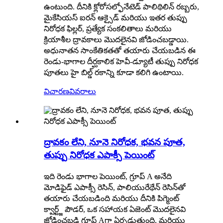
ఉంటుంది. దీనికి క్లోరోసల్ఫోనేటెడ్ పాలిథిలిన్ రబ్బరు,
మైకేసియస్ ఐరన్ ఆక్సైడ్ మరియు ఇతర తుప్పు
నిరోధక ఫిల్లర్, ప్రత్యేక సంకలితాలు మరియు
క్రియాశీల ద్రావకాలు మొదలైనవి జోడించబడ్డాయి.
అధునాతన సాంకేతికతతో తయారు చేయబడిన ఈ
రెండు-భాగాల దీర్ఘకాలిక హెవీ-డ్యూటీ తుప్పు నిరోధక
పూతలు హై బిల్డ్ రకాన్ని కూడా కలిగి ఉంటాయి.
విచారణ
వివరాలు
ద్రావకం లేని, నూనె నిరోధక, భవన పూత,
తుప్పు నిరోధక ఎపాక్సీ పెయింట్
ఇది రెండు భాగాల పెయింట్, గ్రూప్ A అనేది
మోడిఫైడ్ ఎపాక్సీ రెసిన్, పాలియురేథేన్ రెసిన్‌తో
తయారు చేయబడింది మరియు దీనికి పిగ్మెంట్
క్వార్ట్జ్ పౌడర్, ఒక సహాయక ఏజెంట్ మొదలైనవి
జోడించబడి గ్రూప్ Aగా ఏర్పడుతుంది, మరియు