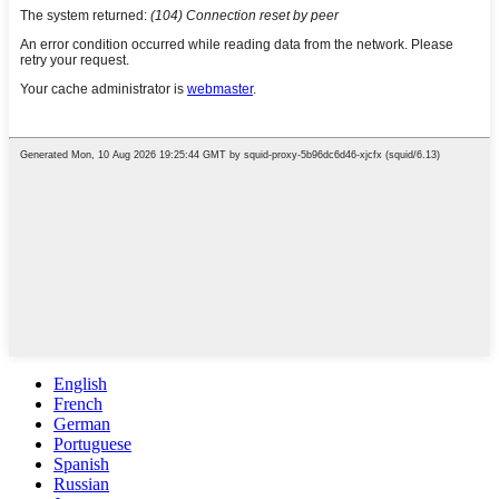
English
French
German
Portuguese
Spanish
Russian