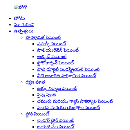
హోమ్
మా గురించి
ఉత్పత్తులు
పారిశ్రామిక పెయింట్
ఎపాక్సీ పెయింట్
పాలియురేథేన్ పెయింట్
ఆల్కిడ్ పెయింట్
ఫ్లోరోకార్బన్ పెయింట్
హెవీ డ్యూటీ ఇండస్ట్రియల్ పెయింట్
నీటి ఆధారిత పారిశ్రామిక పెయింట్
రక్షణ పూత
ఉక్కు నిర్మాణ పెయింట్
పైపు పూత
చమురు మరియు గ్యాస్ సౌకర్యాల పెయింట్
వంతెన మరియు యంత్రాల పెయింట్
ఫ్లోర్ పెయింట్
ఇండోర్ ఫ్లోర్ పెయింట్
బయటి నేల పెయింట్