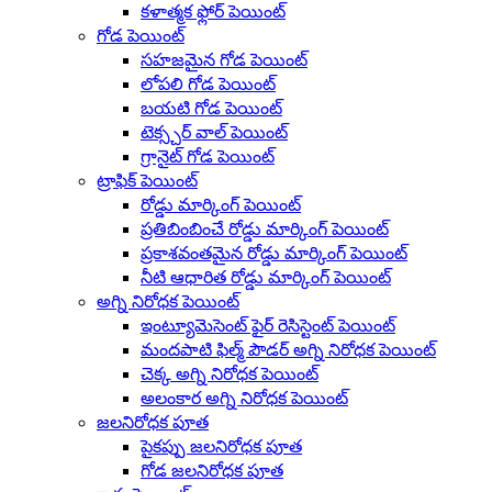
కళాత్మక ఫ్లోర్ పెయింట్
గోడ పెయింట్
సహజమైన గోడ పెయింట్
లోపలి గోడ పెయింట్
బయటి గోడ పెయింట్
టెక్స్చర్ వాల్ పెయింట్
గ్రానైట్ గోడ పెయింట్
ట్రాఫిక్ పెయింట్
రోడ్డు మార్కింగ్ పెయింట్
ప్రతిబింబించే రోడ్డు మార్కింగ్ పెయింట్
ప్రకాశవంతమైన రోడ్డు మార్కింగ్ పెయింట్
నీటి ఆధారిత రోడ్డు మార్కింగ్ పెయింట్
అగ్ని నిరోధక పెయింట్
ఇంట్యూమెసెంట్ ఫైర్ రెసిస్టెంట్ పెయింట్
మందపాటి ఫిల్మ్ పౌడర్ అగ్ని నిరోధక పెయింట్
చెక్క అగ్ని నిరోధక పెయింట్
అలంకార అగ్ని నిరోధక పెయింట్
జలనిరోధక పూత
పైకప్పు జలనిరోధక పూత
గోడ జలనిరోధక పూత