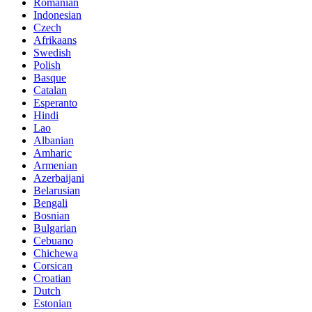
Romanian
Indonesian
Czech
Afrikaans
Swedish
Polish
Basque
Catalan
Esperanto
Hindi
Lao
Albanian
Amharic
Armenian
Azerbaijani
Belarusian
Bengali
Bosnian
Bulgarian
Cebuano
Chichewa
Corsican
Croatian
Dutch
Estonian