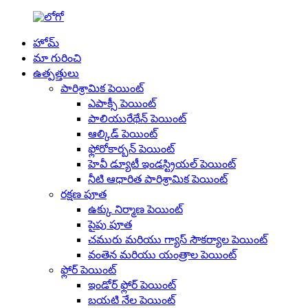
హోమ్
మా గురించి
ఉత్పత్తులు
పారిశ్రామిక పెయింట్
ఎపాక్సీ పెయింట్
పాలియురేథేన్ పెయింట్
ఆల్కిడ్ పెయింట్
ఫ్లోరోకార్బన్ పెయింట్
హెవీ డ్యూటీ ఇండస్ట్రియల్ పెయింట్
నీటి ఆధారిత పారిశ్రామిక పెయింట్
రక్షణ పూత
ఉక్కు నిర్మాణ పెయింట్
పైపు పూత
చమురు మరియు గ్యాస్ సౌకర్యాల పెయింట్
వంతెన మరియు యంత్రాల పెయింట్
ఫ్లోర్ పెయింట్
ఇండోర్ ఫ్లోర్ పెయింట్
బయటి నేల పెయింట్