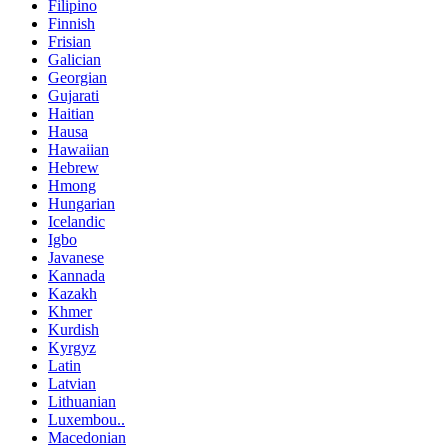
Filipino
Finnish
Frisian
Galician
Georgian
Gujarati
Haitian
Hausa
Hawaiian
Hebrew
Hmong
Hungarian
Icelandic
Igbo
Javanese
Kannada
Kazakh
Khmer
Kurdish
Kyrgyz
Latin
Latvian
Lithuanian
Luxembou..
Macedonian