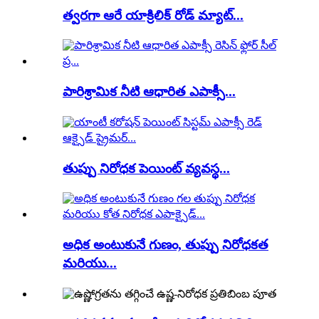
త్వరగా ఆరే యాక్రిలిక్ రోడ్ మ్యాట్...
పారిశ్రామిక నీటి ఆధారిత ఎపాక్సీ...
తుప్పు నిరోధక పెయింట్ వ్యవస్థ...
అధిక అంటుకునే గుణం, తుప్పు నిరోధకత
మరియు...