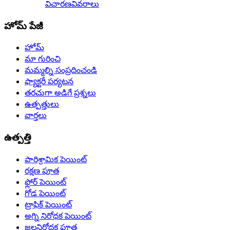
విచారణ
వివరాలు
హోమ్ పేజీ
హోమ్
మా గురించి
మమ్మల్ని సంప్రదించండి
ఫ్యాక్టరీ పర్యటన
తరచుగా అడిగే ప్రశ్నలు
ఉత్పత్తులు
వార్తలు
ఉత్పత్తి
పారిశ్రామిక పెయింట్
రక్షణ పూత
ఫ్లోర్ పెయింట్
గోడ పెయింట్
ట్రాఫిక్ పెయింట్
అగ్ని నిరోధక పెయింట్
జలనిరోధక పూత