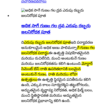
విచారణ
వివరాలు
అధిక సాగే గుణం గల ద్రవ ఎరుపు రబ్బరు
జలనిరోధక పూత
ది
ఎరుపు రబ్బరు జలనిరోధక పూత
ఇది పర్యావరణ
అనుకూలమైన అధిక అణు పాలిమర్
సాగే గుణం గల
జలనిరోధక పదార్థం
ఈ ఉత్పత్తి విషరహితమైనది
మరియు రుచిలేనిది, మంచి అంటుకునే గుణం
మరియు జలనిరోధకతను కలిగి ఉంటుంది.
మోర్టార్
సిమెంట్ బేస్ రాతి ఉపరితలానికి బలమైన
అంటుకునే గుణం
,
రాతి మరియు లోహ
ఉత్పత్తులు
ఈ ఉత్పత్తి స్థిరమైన పనితీరును కలిగి
ఉంది, ఎక్కువ కాలం సూర్యరశ్మిని తట్టుకోగలదు,
అద్భుతమైన వృద్ధాప్య నిరోధకత, అధిక ఫిల్మ్ బలం,
మంచి స్థితిస్థాపకత మరియు అద్భుతమైన
జలనిరోధక ప్రభావాన్ని కలిగి ఉంది.