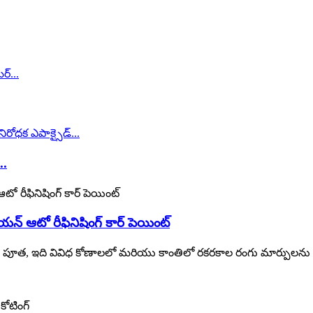
..
యన్ ఆటో రీఫినిషింగ్ కార్ పెయింట్
తల పూత, ఇది వివిధ కోణాలలో మరియు కాంతిలో రకరకాల రంగు మార్పులన