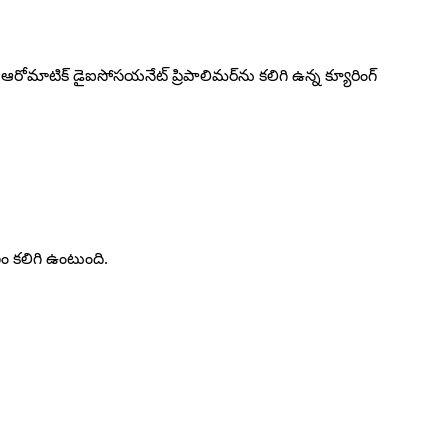
ు ఆరోమాటిక్ డైఐసోసయనేట్ ప్రిపాలిమర్‌ను కలిగి ఉన్న క్యూరింగ్
ం కలిగి ఉంటుంది.