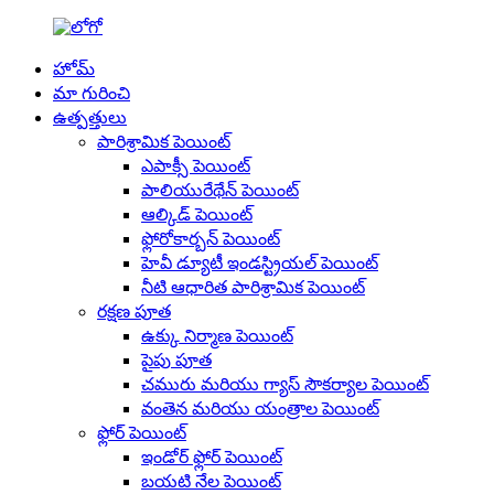
హోమ్
మా గురించి
ఉత్పత్తులు
పారిశ్రామిక పెయింట్
ఎపాక్సీ పెయింట్
పాలియురేథేన్ పెయింట్
ఆల్కిడ్ పెయింట్
ఫ్లోరోకార్బన్ పెయింట్
హెవీ డ్యూటీ ఇండస్ట్రియల్ పెయింట్
నీటి ఆధారిత పారిశ్రామిక పెయింట్
రక్షణ పూత
ఉక్కు నిర్మాణ పెయింట్
పైపు పూత
చమురు మరియు గ్యాస్ సౌకర్యాల పెయింట్
వంతెన మరియు యంత్రాల పెయింట్
ఫ్లోర్ పెయింట్
ఇండోర్ ఫ్లోర్ పెయింట్
బయటి నేల పెయింట్