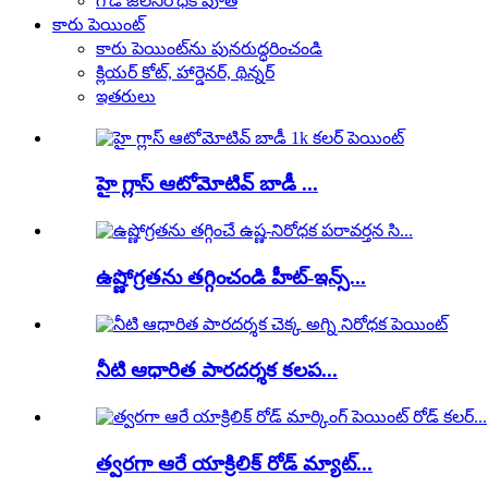
గోడ జలనిరోధక పూత
కారు పెయింట్
కారు పెయింట్‌ను పునరుద్ధరించండి
క్లియర్ కోట్, హార్డెనర్, థిన్నర్
ఇతరులు
హై గ్లాస్ ఆటోమోటివ్ బాడీ ...
ఉష్ణోగ్రతను తగ్గించండి హీట్-ఇన్స్...
నీటి ఆధారిత పారదర్శక కలప...
త్వరగా ఆరే యాక్రిలిక్ రోడ్ మ్యాట్...