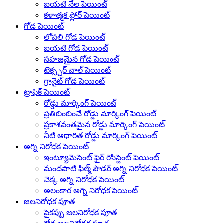
బయటి నేల పెయింట్
కళాత్మక ఫ్లోర్ పెయింట్
గోడ పెయింట్
లోపలి గోడ పెయింట్
బయటి గోడ పెయింట్
సహజమైన గోడ పెయింట్
టెక్స్చర్ వాల్ పెయింట్
గ్రానైట్ గోడ పెయింట్
ట్రాఫిక్ పెయింట్
రోడ్డు మార్కింగ్ పెయింట్
ప్రతిబింబించే రోడ్డు మార్కింగ్ పెయింట్
ప్రకాశవంతమైన రోడ్డు మార్కింగ్ పెయింట్
నీటి ఆధారిత రోడ్డు మార్కింగ్ పెయింట్
అగ్ని నిరోధక పెయింట్
ఇంట్యూమెసెంట్ ఫైర్ రెసిస్టెంట్ పెయింట్
మందపాటి ఫిల్మ్ పౌడర్ అగ్ని నిరోధక పెయింట్
చెక్క అగ్ని నిరోధక పెయింట్
అలంకార అగ్ని నిరోధక పెయింట్
జలనిరోధక పూత
పైకప్పు జలనిరోధక పూత