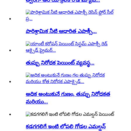
పారిశ్రామిక నీటి ఆధారిత ఎపాక్సీ...
తుప్పు నిరోధక పెయింట్ వ్యవస్థ...
అధిక అంటుకునే గుణం, తుప్పు నిరోధకత
మరియు...
కడగగలిగే ఇంటి లోపలి గోడల ఎమల్షన్