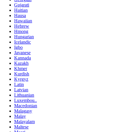
Gujarati
Haitian
Hausa
Hawaiian
Hebrew
Hmong
Hungarian
Icelandic
Igbo
Javanese
Kannada
Kazakh
Khmer
Kurdish
Kyrgyz
Latin
Latvian
Lithuanian
Luxembou..
Macedonian
Malagasy
Malay
Malayalam
Maltese