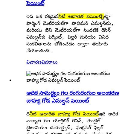
పెయింట్
ఇది ఒక రకమైన
నీటి ఆధారిత పెయింట్
ఫిల్మ్-
ఫార్మింగ్ మెటీరియల్‌గా పాలిమర్ ఎమల్షన్‌ను,
మరియు బేస్ మెటీరియల్‌గా సింథటిక్ రెసిన్
ఎమల్షన్‌కు పిగ్మెంట్, ఫిల్లర్ మరియు వివిధ
సంకలితాలను జోడించడం ద్వారా తయారు
చేయబడింది.
విచారణ
వివరాలు
అధిక సామర్థ్యం గల రంగురంగుల అలంకరణ
బాహ్య గోడ ఎమల్షన్ పెయింట్
ది
నీటి ఆధారిత బాహ్య గోడ పెయింట్
ఇది అధిక
నాణ్యత గల యాక్రిలిక్ రెసిన్, రూటైల్
టైటానియం డయాక్సైడ్, ఫంక్షనల్ ఫిల్లర్