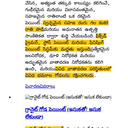
చేసిన, అత్యంత తక్కువ కాలుష్యం కలిగించే,
గంభీరమైన మరియు విలాసవంతమైన,
సహజమైన రాతిలాంటి ఒక రకమైన
పెయింట్.
స్వచ్ఛమైన సహజ రంగు గల కంకర
రాతి పొడి
మరియు అధునాతన ఉత్పత్తి
సాంకేతికత ద్వారా శుద్ధి చేయబడింది.
ఫిక్స్‌డ్
ప్రైమర్, స్టోన్ పెయింట్ మరియు ఫినిషింగ్
పెయింట్ సిస్టమ్‌కు మద్దతు ఇస్తుంది
ప్రత్యేకమైన
జలనిరోధక, ధూళి నిరోధకత మరియు
అద్భుతమైన వాతావరణ నిరోధకతను కలిగి
ఉంది, మరియు
వివిధ వాతావరణ పరిస్థితులలో
వివిధ భవనాల గోడలను రక్షించగలదు
.
విచారణ
వివరాలు
గ్రానైట్ గోడ పెయింట్ (ఇసుకతో/ ఇసుక
లేకుండా)