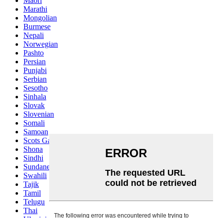
Maori
Marathi
Mongolian
Burmese
Nepali
Norwegian
Pashto
Persian
Punjabi
Serbian
Sesotho
Sinhala
Slovak
Slovenian
Somali
Samoan
Scots Gaelic
Shona
Sindhi
Sundanese
Swahili
Tajik
Tamil
Telugu
Thai