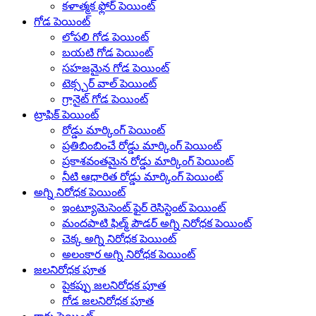
కళాత్మక ఫ్లోర్ పెయింట్
గోడ పెయింట్
లోపలి గోడ పెయింట్
బయటి గోడ పెయింట్
సహజమైన గోడ పెయింట్
టెక్స్చర్ వాల్ పెయింట్
గ్రానైట్ గోడ పెయింట్
ట్రాఫిక్ పెయింట్
రోడ్డు మార్కింగ్ పెయింట్
ప్రతిబింబించే రోడ్డు మార్కింగ్ పెయింట్
ప్రకాశవంతమైన రోడ్డు మార్కింగ్ పెయింట్
నీటి ఆధారిత రోడ్డు మార్కింగ్ పెయింట్
అగ్ని నిరోధక పెయింట్
ఇంట్యూమెసెంట్ ఫైర్ రెసిస్టెంట్ పెయింట్
మందపాటి ఫిల్మ్ పౌడర్ అగ్ని నిరోధక పెయింట్
చెక్క అగ్ని నిరోధక పెయింట్
అలంకార అగ్ని నిరోధక పెయింట్
జలనిరోధక పూత
పైకప్పు జలనిరోధక పూత
గోడ జలనిరోధక పూత