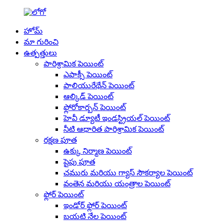
హోమ్
మా గురించి
ఉత్పత్తులు
పారిశ్రామిక పెయింట్
ఎపాక్సీ పెయింట్
పాలియురేథేన్ పెయింట్
ఆల్కిడ్ పెయింట్
ఫ్లోరోకార్బన్ పెయింట్
హెవీ డ్యూటీ ఇండస్ట్రియల్ పెయింట్
నీటి ఆధారిత పారిశ్రామిక పెయింట్
రక్షణ పూత
ఉక్కు నిర్మాణ పెయింట్
పైపు పూత
చమురు మరియు గ్యాస్ సౌకర్యాల పెయింట్
వంతెన మరియు యంత్రాల పెయింట్
ఫ్లోర్ పెయింట్
ఇండోర్ ఫ్లోర్ పెయింట్
బయటి నేల పెయింట్