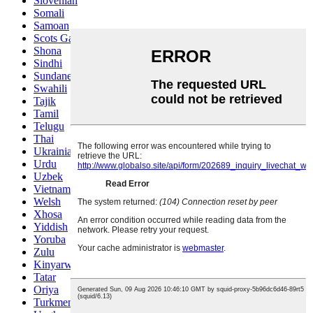
Slovenian
Somali
Samoan
Scots Gaelic
Shona
Sindhi
Sundanese
Swahili
Tajik
Tamil
Telugu
Thai
Ukrainian
Urdu
Uzbek
Vietnamese
Welsh
Xhosa
Yiddish
Yoruba
Zulu
Kinyarwanda
Tatar
Oriya
Turkmen