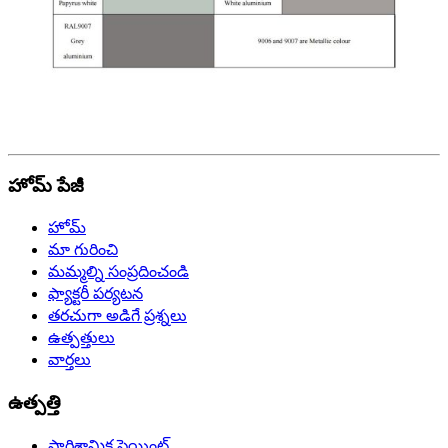
హోమ్ పేజీ
హోమ్
మా గురించి
మమ్మల్ని సంప్రదించండి
ఫ్యాక్టరీ పర్యటన
తరచుగా అడిగే ప్రశ్నలు
ఉత్పత్తులు
వార్తలు
ఉత్పత్తి
పారిశ్రామిక పెయింట్