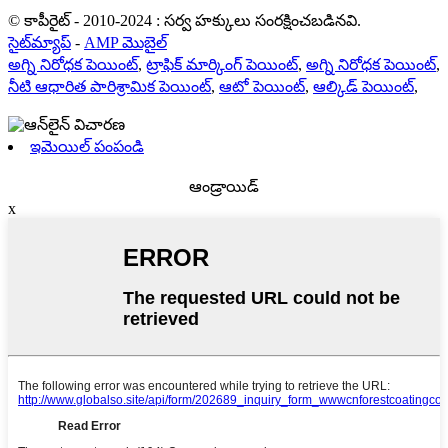
© కాపీరైట్ - 2010-2024 : సర్వ హక్కులు సంరక్షించబడినవి.
సైట్‌మ్యాప్
-
AMP మొబైల్
అగ్ని నిరోధక పెయింట్
,
ట్రాఫిక్ మార్కింగ్ పెయింట్
,
అగ్ని నిరోధక పెయింట్
,
నీటి ఆధారిత పారిశ్రామిక పెయింట్
,
ఆటో పెయింట్
,
ఆల్కిడ్ పెయింట్
,
ఇమెయిల్ పంపండి
ఆండ్రాయిడ్
x