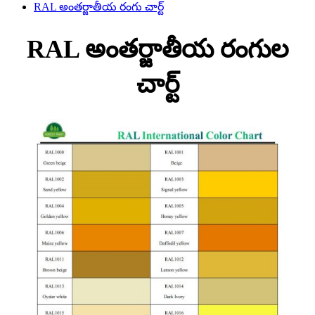
RAL అంతర్జాతీయ రంగు చార్ట్
RAL అంతర్జాతీయ రంగుల
చార్ట్