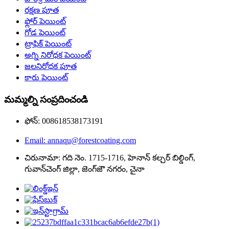
రక్షణ పూత
ఫ్లోర్ పెయింట్
గోడ పెయింట్
ట్రాఫిక్ పెయింట్
అగ్ని నిరోధక పెయింట్
జలనిరోధక పూత
కారు పెయింట్
మమ్మల్ని సంప్రదించండి
ఫోన్: 008618538173191
Email: annaqu@forestcoating.com
చిరునామా: గది నెం. 1715-1716, హెనాన్ కల్చర్ బిల్డింగ్,
గువాన్‌చెంగ్ జిల్లా, జెంగ్‌జౌ నగరం, చైనా