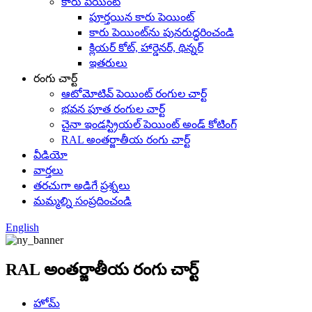
కారు పెయింట్
పూర్తయిన కారు పెయింట్
కారు పెయింట్‌ను పునరుద్ధరించండి
క్లియర్ కోట్, హార్డెనర్, థిన్నర్
ఇతరులు
రంగు చార్ట్
ఆటోమోటివ్ పెయింట్ రంగుల చార్ట్
భవన పూత రంగుల చార్ట్
చైనా ఇండస్ట్రియల్ పెయింట్ అండ్ కోటింగ్
RAL అంతర్జాతీయ రంగు చార్ట్
వీడియో
వార్తలు
తరచుగా అడిగే ప్రశ్నలు
మమ్మల్ని సంప్రదించండి
English
RAL అంతర్జాతీయ రంగు చార్ట్
హోమ్