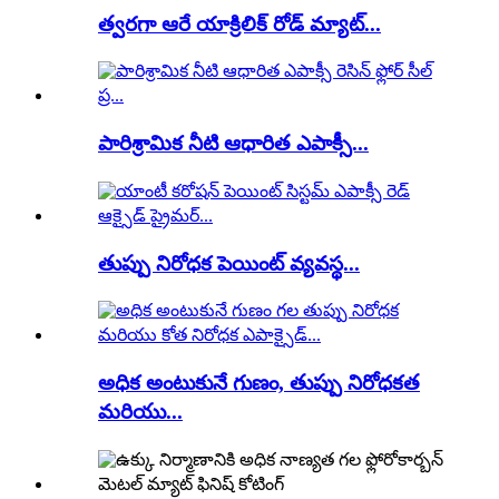
త్వరగా ఆరే యాక్రిలిక్ రోడ్ మ్యాట్...
పారిశ్రామిక నీటి ఆధారిత ఎపాక్సీ...
తుప్పు నిరోధక పెయింట్ వ్యవస్థ...
అధిక అంటుకునే గుణం, తుప్పు నిరోధకత
మరియు...