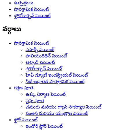
ఉత్పత్తులు
పారిశ్రామిక పెయింట్
ఫ్లోరోకార్బన్ పెయింట్
వర్గాలు
పారిశ్రామిక పెయింట్
ఎపాక్సీ పెయింట్
పాలియురేథేన్ పెయింట్
ఆల్కిడ్ పెయింట్
ఫ్లోరోకార్బన్ పెయింట్
హెవీ డ్యూటీ ఇండస్ట్రియల్ పెయింట్
నీటి ఆధారిత పారిశ్రామిక పెయింట్
రక్షణ పూత
ఉక్కు నిర్మాణ పెయింట్
పైపు పూత
చమురు మరియు గ్యాస్ సౌకర్యాల పెయింట్
వంతెన మరియు యంత్రాల పెయింట్
ఫ్లోర్ పెయింట్
ఇండోర్ ఫ్లోర్ పెయింట్