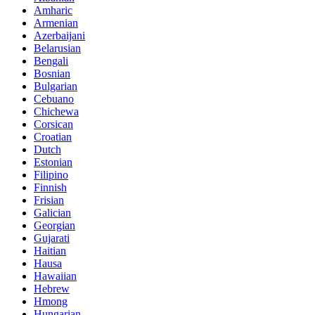
Amharic
Armenian
Azerbaijani
Belarusian
Bengali
Bosnian
Bulgarian
Cebuano
Chichewa
Corsican
Croatian
Dutch
Estonian
Filipino
Finnish
Frisian
Galician
Georgian
Gujarati
Haitian
Hausa
Hawaiian
Hebrew
Hmong
Hungarian