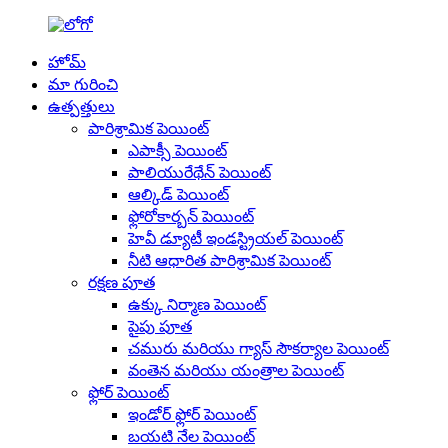
హోమ్
మా గురించి
ఉత్పత్తులు
పారిశ్రామిక పెయింట్
ఎపాక్సీ పెయింట్
పాలియురేథేన్ పెయింట్
ఆల్కిడ్ పెయింట్
ఫ్లోరోకార్బన్ పెయింట్
హెవీ డ్యూటీ ఇండస్ట్రియల్ పెయింట్
నీటి ఆధారిత పారిశ్రామిక పెయింట్
రక్షణ పూత
ఉక్కు నిర్మాణ పెయింట్
పైపు పూత
చమురు మరియు గ్యాస్ సౌకర్యాల పెయింట్
వంతెన మరియు యంత్రాల పెయింట్
ఫ్లోర్ పెయింట్
ఇండోర్ ఫ్లోర్ పెయింట్
బయటి నేల పెయింట్