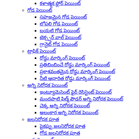
కళాత్మక ఫ్లోర్ పెయింట్
గోడ పెయింట్
సహజమైన గోడ పెయింట్
లోపలి గోడ పెయింట్
బయటి గోడ పెయింట్
టెక్స్చర్ వాల్ పెయింట్
గ్రానైట్ గోడ పెయింట్
ట్రాఫిక్ పెయింట్
రోడ్డు మార్కింగ్ పెయింట్
ప్రతిబింబించే రోడ్డు మార్కింగ్ పెయింట్
ప్రకాశవంతమైన రోడ్డు మార్కింగ్ పెయింట్
నీటి ఆధారిత రోడ్డు మార్కింగ్ పెయింట్
అగ్ని నిరోధక పెయింట్
ఇంట్యూమెసెంట్ ఫైర్ రెసిస్టెంట్ పెయింట్
మందపాటి ఫిల్మ్ పౌడర్ అగ్ని నిరోధక పెయింట్
చెక్క అగ్ని నిరోధక పెయింట్
అలంకార అగ్ని నిరోధక పెయింట్
జలనిరోధక పూత
పైకప్పు జలనిరోధక పూత
గోడ జలనిరోధక పూత