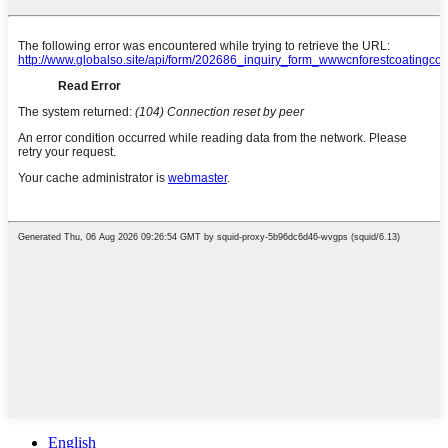
English