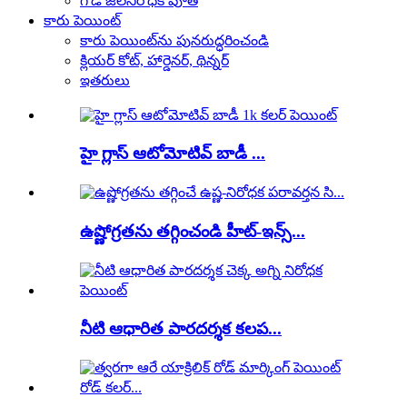
గోడ జలనిరోధక పూత
కారు పెయింట్
కారు పెయింట్‌ను పునరుద్ధరించండి
క్లియర్ కోట్, హార్డెనర్, థిన్నర్
ఇతరులు
హై గ్లాస్ ఆటోమోటివ్ బాడీ ...
ఉష్ణోగ్రతను తగ్గించండి హీట్-ఇన్స్...
నీటి ఆధారిత పారదర్శక కలప...