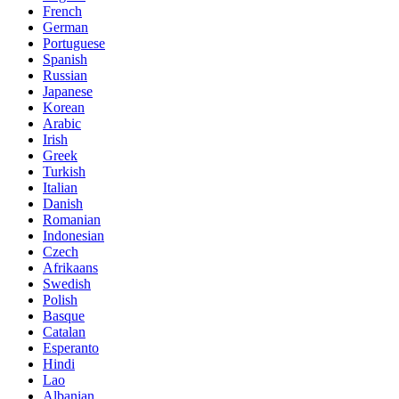
French
German
Portuguese
Spanish
Russian
Japanese
Korean
Arabic
Irish
Greek
Turkish
Italian
Danish
Romanian
Indonesian
Czech
Afrikaans
Swedish
Polish
Basque
Catalan
Esperanto
Hindi
Lao
Albanian