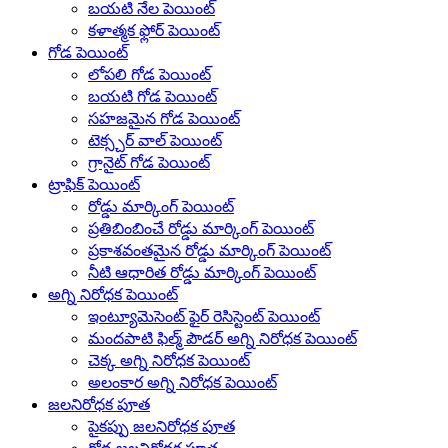
బయటి నేల పెయింట్
కళాత్మక ఫ్లోర్ పెయింట్
గోడ పెయింట్
లోపలి గోడ పెయింట్
బయటి గోడ పెయింట్
సహజమైన గోడ పెయింట్
టెక్స్చర్ వాల్ పెయింట్
గ్రానైట్ గోడ పెయింట్
ట్రాఫిక్ పెయింట్
రోడ్డు మార్కింగ్ పెయింట్
ప్రతిబింబించే రోడ్డు మార్కింగ్ పెయింట్
ప్రకాశవంతమైన రోడ్డు మార్కింగ్ పెయింట్
నీటి ఆధారిత రోడ్డు మార్కింగ్ పెయింట్
అగ్ని నిరోధక పెయింట్
ఇంట్యూమెసెంట్ ఫైర్ రెసిస్టెంట్ పెయింట్
మందపాటి ఫిల్మ్ పౌడర్ అగ్ని నిరోధక పెయింట్
చెక్క అగ్ని నిరోధక పెయింట్
అలంకార అగ్ని నిరోధక పెయింట్
జలనిరోధక పూత
పైకప్పు జలనిరోధక పూత