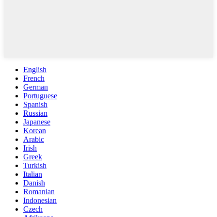
English
French
German
Portuguese
Spanish
Russian
Japanese
Korean
Arabic
Irish
Greek
Turkish
Italian
Danish
Romanian
Indonesian
Czech