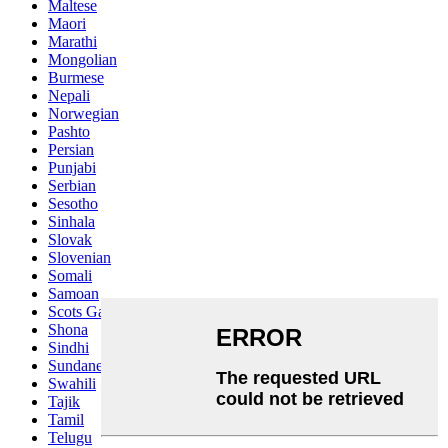
Maltese
Maori
Marathi
Mongolian
Burmese
Nepali
Norwegian
Pashto
Persian
Punjabi
Serbian
Sesotho
Sinhala
Slovak
Slovenian
Somali
Samoan
Scots Gaelic
Shona
Sindhi
Sundanese
Swahili
Tajik
Tamil
Telugu