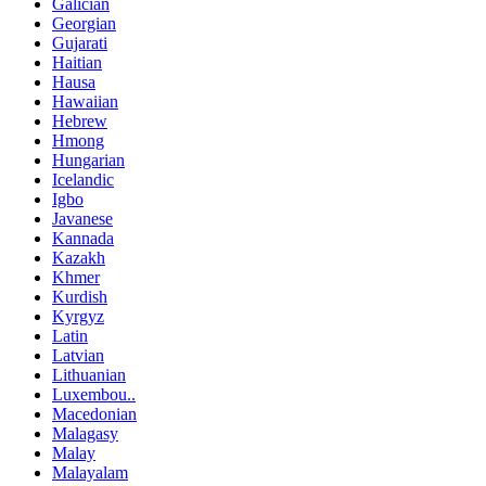
Galician
Georgian
Gujarati
Haitian
Hausa
Hawaiian
Hebrew
Hmong
Hungarian
Icelandic
Igbo
Javanese
Kannada
Kazakh
Khmer
Kurdish
Kyrgyz
Latin
Latvian
Lithuanian
Luxembou..
Macedonian
Malagasy
Malay
Malayalam