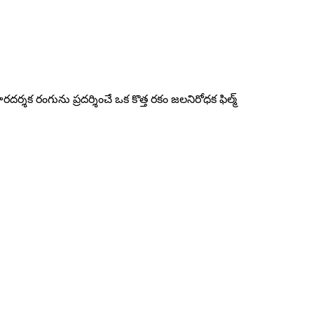
శక రంగును ప్రదర్శించే ఒక కొత్త రకం జలనిరోధక ఫిల్మ్