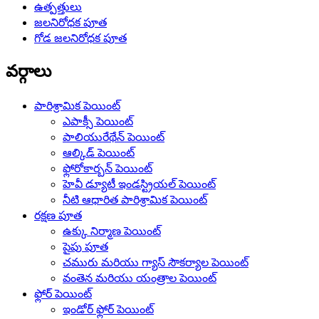
ఉత్పత్తులు
జలనిరోధక పూత
గోడ జలనిరోధక పూత
వర్గాలు
పారిశ్రామిక పెయింట్
ఎపాక్సీ పెయింట్
పాలియురేథేన్ పెయింట్
ఆల్కిడ్ పెయింట్
ఫ్లోరోకార్బన్ పెయింట్
హెవీ డ్యూటీ ఇండస్ట్రియల్ పెయింట్
నీటి ఆధారిత పారిశ్రామిక పెయింట్
రక్షణ పూత
ఉక్కు నిర్మాణ పెయింట్
పైపు పూత
చమురు మరియు గ్యాస్ సౌకర్యాల పెయింట్
వంతెన మరియు యంత్రాల పెయింట్
ఫ్లోర్ పెయింట్
ఇండోర్ ఫ్లోర్ పెయింట్