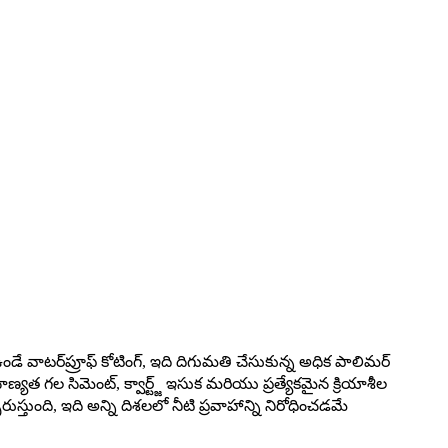
డే వాటర్‌ప్రూఫ్ కోటింగ్, ఇది దిగుమతి చేసుకున్న అధిక పాలిమర్
ణ్యత గల సిమెంట్, క్వార్ట్జ్ ఇసుక మరియు ప్రత్యేకమైన క్రియాశీల
స్తుంది, ఇది అన్ని దిశలలో నీటి ప్రవాహాన్ని నిరోధించడమే